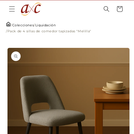
Ir
directamente
Carrito
al contenido
/
Colecciones
/
Liquidación
/
Pack de 4 sillas de comedor tapizadas "Melilla"
Ir
directamente
a la
información
del producto