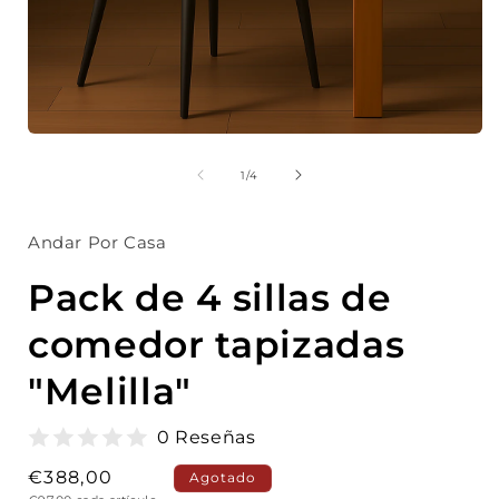
Abrir
A
elemento
multimedia
de
1
/
4
1
en
una
Andar Por Casa
ventana
modal
Pack de 4 sillas de
comedor tapizadas
"Melilla"
0 Reseñas
Precio
€388,00
Agotado