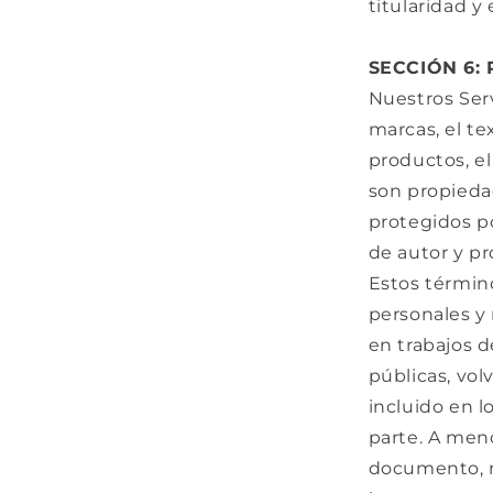
titularidad y
SECCIÓN 6:
Nuestros Servi
marcas, el te
productos, el 
son propiedad
protegidos p
de autor y pr
Estos término
personales y 
en trabajos d
públicas, vol
incluido en l
parte. A men
documento, n