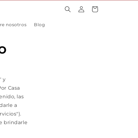
Iniciar
Carrito
sesión
re nosotros
Blog
o
" y
Por Casa
enido, las
darle a
vicios").
e brindarle