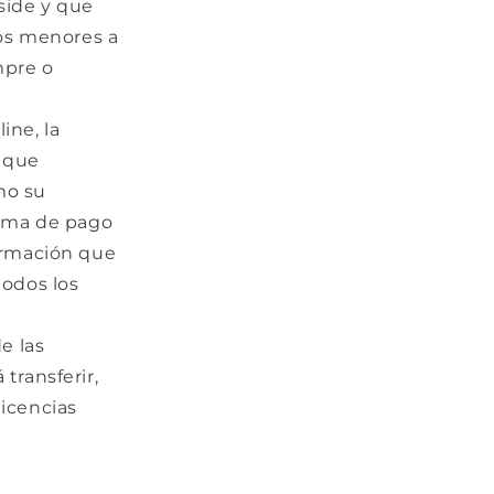
eside y que
los menores a
mpre o
ine, la
o que
mo su
forma de pago
formación que
todos los
e las
transferir,
licencias