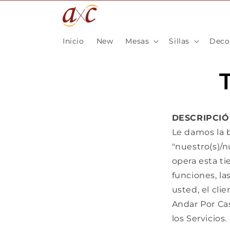
Ir
directamente
al contenido
Inicio
New
Mesas
Sillas
Deco
DESCRIPCI
Le damos la b
"nuestro(s)/n
opera esta ti
funciones, la
usted, el cli
Andar Por Ca
los Servicios.