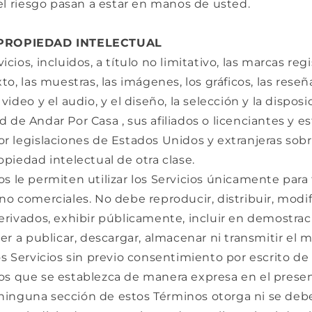
 el riesgo pasan a estar en manos de usted.
 PROPIEDAD INTELECTUAL
cios, incluidos, a título no limitativo, las marcas regi
xto, las muestras, las imágenes, los gráficos, las rese
video y el audio, y el diseño, la selección y la disposi
 de Andar Por Casa , sus afiliados o licenciantes y e
or legislaciones de Estados Unidos y extranjeras sob
opiedad intelectual de otra clase.
s le permiten utilizar los Servicios únicamente para 
no comerciales. No debe reproducir, distribuir, modifi
erivados, exhibir públicamente, incluir en demostra
ver a publicar, descargar, almacenar ni transmitir el m
os Servicios sin previo consentimiento por escrito de
os que se establezca de manera expresa en el prese
inguna sección de estos Términos otorga ni se deb