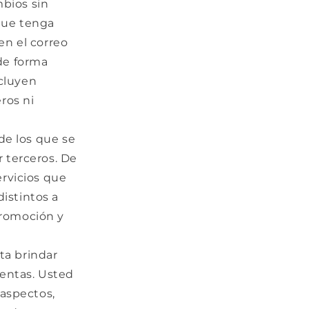
mbios sin
 que tenga
en el correo
de forma
ncluyen
ros ni
de los que se
r terceros. De
rvicios que
distintos a
promoción y
ta brindar
uentas. Usted
 aspectos,