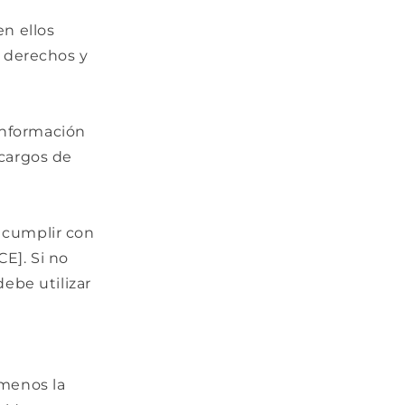
en ellos
s derechos y
información
cargos de
a cumplir con
CE]. Si no
debe utilizar
 menos la