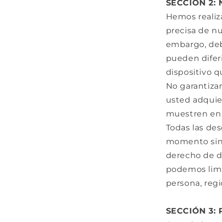
SECCIÓN 2:
Hemos realiz
precisa de nu
embargo, deb
pueden diferi
dispositivo q
No garantizam
usted adquier
muestren en 
Todas las de
momento sin p
derecho de d
podemos limi
persona, regi
SECCIÓN 3: