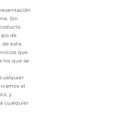
presentación
ne. Sin
producto
tipo de
n de este.
rvicios que
a los que se
 cualquier
ervamos el
to, y
a cualquier