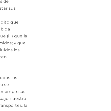
as de
etar sus
rédito que
ebida
e (iii) que la
umidos; y que
luidos los
ten.
odos los
o se
por empresas
bajo nuestro
ansportes, la