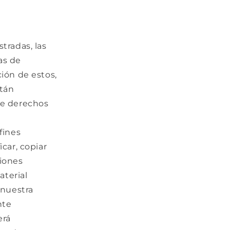
stradas, las
ñas de
ción de estos,
stán
re derechos
fines
car, copiar
ciones
aterial
 nuestra
nte
erá