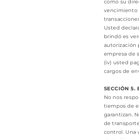
como su direc
vencimiento 
transacciones
Usted declara
brindó es ver
autorización p
empresa de su
(iv) usted pa
cargos de env
SECCIÓN 5.
No nos respo
tiempos de e
garantizan. 
de transport
control. Una 