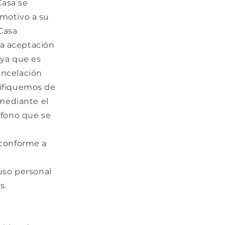
Casa se
 motivo a su
Casa
la aceptación
 ya que es
ancelación
ifiquemos de
mediante el
éfono que se
 conforme a
uso personal
s.