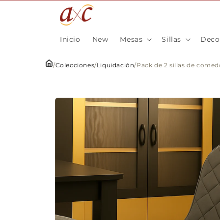
Ir
directamente
al contenido
Inicio
New
Mesas
Sillas
Deco
/
Colecciones
/
Liquidación
/
Pack de 2 sillas de comedo
Ir
directamente
a la
información
del producto