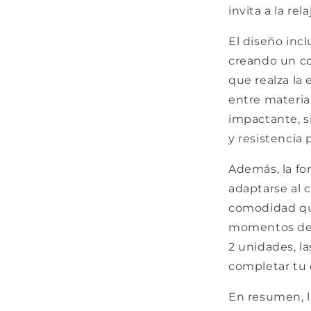
invita a la rel
El diseño incl
creando un co
que realza la e
entre materia
impactante, s
y resistencia p
Además, la fo
adaptarse al 
comodidad que
momentos de r
2 unidades, la
completar tu
En resumen, la