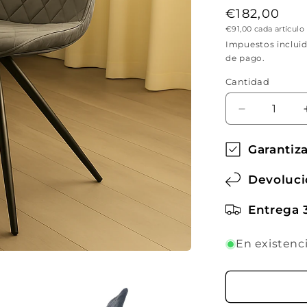
Precio
€182,00
Precio
€91,00 cada artículo
habitual
unitario
Impuestos inclui
de pago.
Cantidad
Cantidad
Reducir
cantidad
para
Garantiz
Pack
de
Devoluci
2
sillas
Entrega 
de
comedor
En existenc
Velvet
&quot;Ávila