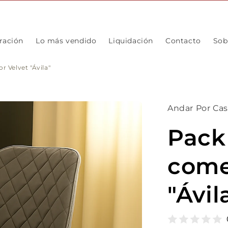
ración
Lo más vendido
Liquidación
Contacto
Sob
r Velvet "Ávila"
Andar Por Ca
Pack 
come
"Ávil