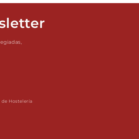
sletter
legiadas,
s de Hostelería