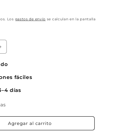
dos. Los
gastos de envío
se calculan en la pantalla
Aumentar
cantidad
para
ado
Pack
de
ones fáciles
2
sillas
3–4 días
de
comedor
ias
Velvet
&quot;
&quot;Ávila&quot;
Agregar al carrito