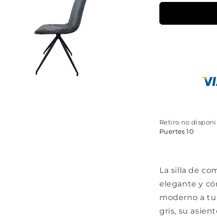
nto
media
Retiro no dispon
Puertes 10
na
l
La silla de c
elegante y c
moderno a tu 
gris, su asien