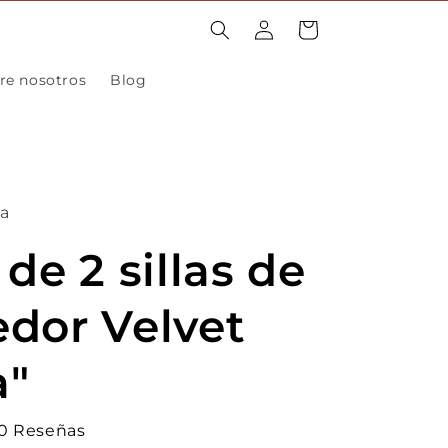
Iniciar
Carrito
sesión
re nosotros
Blog
sa
de 2 sillas de
dor Velvet
a"
0 Reseñas